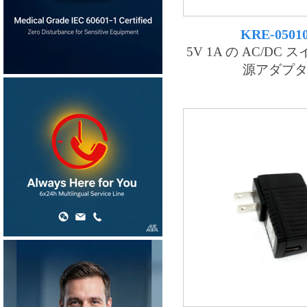
KRE-0501
5V 1A の AC/DC
源アダプ