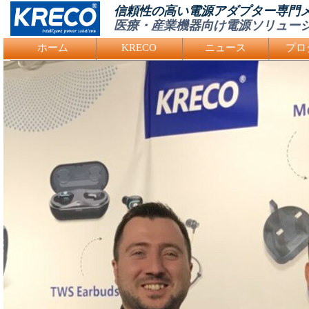
信頼性の高い電源アダプター専門
医療・産業機器向け電源ソリュー
Logo Picture
ホーム
KRECO
ニュース
プロ