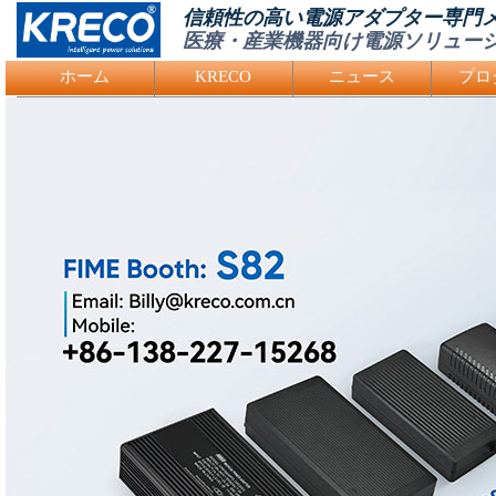
信頼性の高い電源アダプター専門
医療・産業機器向け電源ソリュー
Logo Picture
ホーム
KRECO
ニュース
プロ