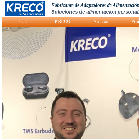
Fabricante de Adaptadores de Alimentació
Soluciones de alimentación personali
Logo Picture
Casa
KRECO
Noticias
Pro