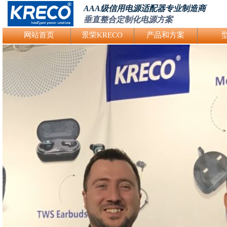
AAA级信用电源适配器专业制造商
垂直整合定制化电源方案
Logo Picture
网站首页
景荣KRECO
产品和方案