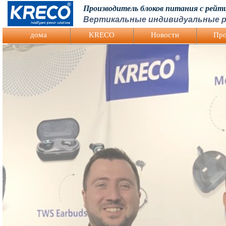
Производитель блоков питания с рей
Вертикальные индивидуальные р
Logo Picture
дома
KRECO
Hовости
Про