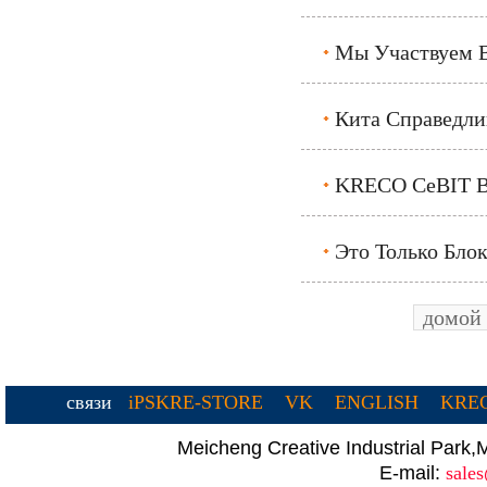
Мы Участвуем В 
Кита Справедлив
KRECO CeBIT В 
Это Только Блок
домой
связи
iPSKRE-STORE
VK
ENGLISH
KREC
Meicheng Creative Industrial Par
E-mail:
sale