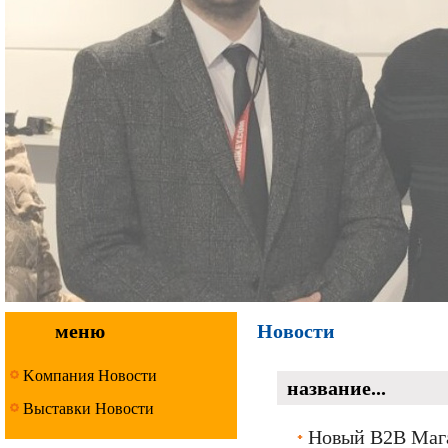
меню
Hовости
Kомпания Новости
название...
Bыставки Новости
Новый B2B Маг