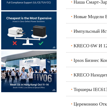
Наша Смарт-Заря
Новые Модели В
Импульсный Ист
KRECO 6W И 12
Ipsos Бизнес Ко
KRECO Находитс
Торшеры IEC613
Церемонию Отк