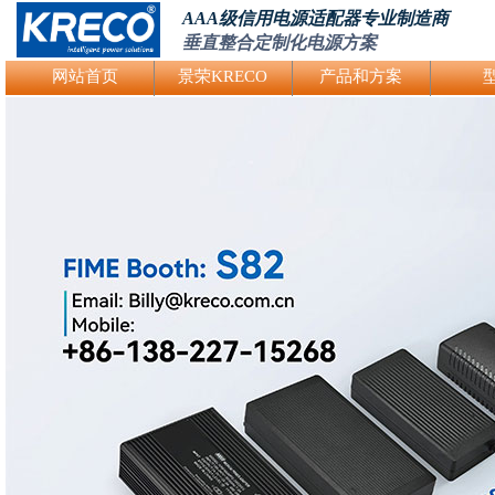
AAA级信用电源适配器专业制造商
垂直整合定制化电源方案
Logo Picture
网站首页
景荣KRECO
产品和方案