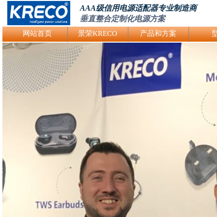
AAA级信用电源适配器专业制造商
垂直整合定制化电源方案
Logo Picture
网站首页
景荣KRECO
产品和方案