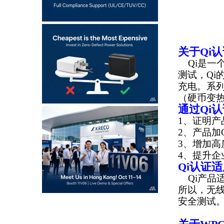
关于Qi
Qi是一
测试，Qi
充电。系
（硬币变热
通过Qi
1、证明
2、产品加
3、增加
4、提升企
Qi认证
Qi产品
所以，无
安全测试