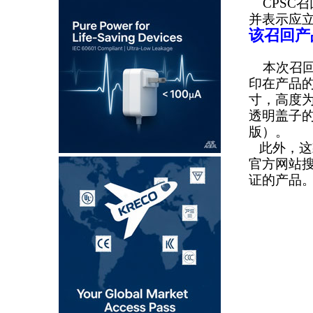
CPSC
并表示应
该召回产
本次召回涉
印在产品
寸，高度为
透明盖子的
版）。
此外，这款
官方网站搜
证的产品