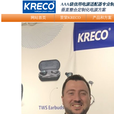
AAA级信用电源适配器专业
垂直整合定制化电源方案
Logo Picture
网站首页
景荣KRECO
产品和方案