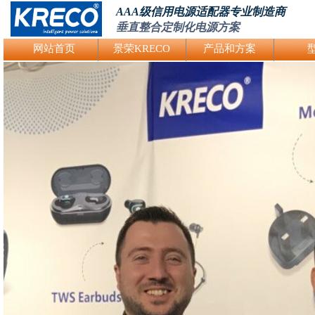
AAA级信用电源适配器专业制造商
垂直整合定制化电源方案
Logo Picture
网站首页
景荣KRECO
产品和方案