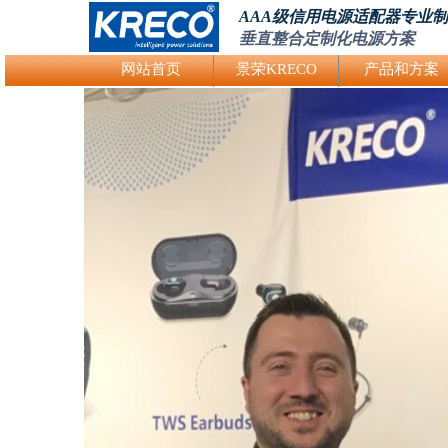
AAA级信用电源适配器专业
垂直整合定制化电源方案
Logo Picture
网站首页
景荣KRECO
产品和方案