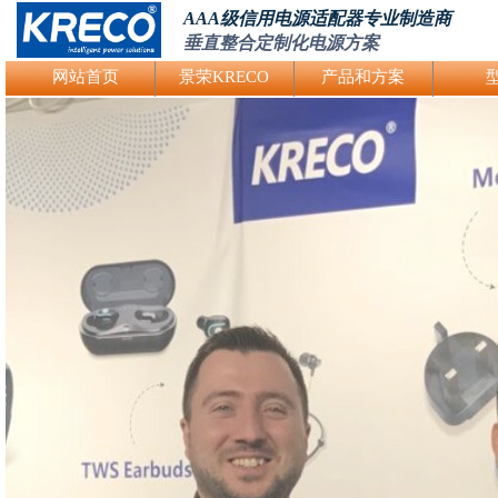
AAA级信用电源适配器专业制造商
垂直整合定制化电源方案
Logo Picture
网站首页
景荣KRECO
产品和方案