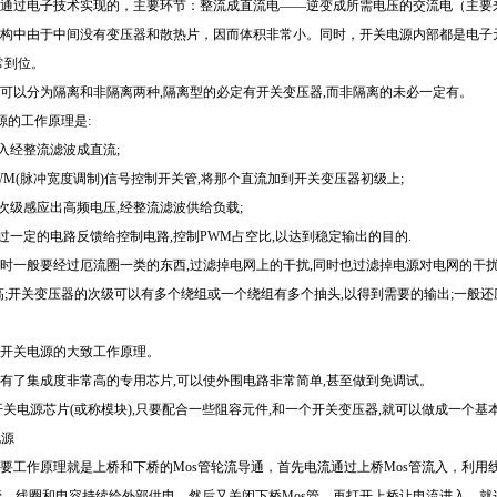
通过电子技术实现的，主要环节：整流成直流电——逆变成所需电压的交流电（主要
构中由于中间没有变压器和散热片，因而体积非常小。同时，开关电源内部都是电子
常到位。
可以分为隔离和非隔离两种,隔离型的必定有开关变压器,而非隔离的未必一定有。
源的工作原理是:
输入经整流滤波成直流;
PWM(脉冲宽度调制)信号控制开关管,将那个直流加到开关变压器初级上;
器次级感应出高频电压,经整流滤波供给负载;
通过一定的电路反馈给控制电路,控制PWM占空比,以达到稳定输出的目的.
时一般要经过厄流圈一类的东西,过滤掉电网上的干扰,同时也过滤掉电源对电网的干扰;
;开关变压器的次级可以有多个绕组或一个绕组有多个抽头,以得到需要的输出;一般还
开关电源的大致工作原理。
有了集成度非常高的专用芯片,可以使外围电路非常简单,甚至做到免调试。
开关电源芯片(或称模块),只要配合一些阻容元件,和一个开关变压器,就可以做成一个基
电源
要工作原理就是上桥和下桥的Mos管轮流导通，首先电流通过上桥Mos管流入，利用
管，线圈和电容持续给外部供电。然后又关闭下桥Mos管，再打开上桥让电流进入，就