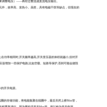
来调整电压）——再经过整流成直流电压输出。
元件，效率高、发热小。虽然，具有电磁干扰等缺点，但现在的
在功率相同时,开关频率越高,开关变压器的体积就越小,但对开
应该增加一些保护电路,比如空载、短路等保护,否则可能会烧毁
本的开关电源。
线圈的存储功能，将电能集聚在线圈中，最后关闭上桥Mos管，
这样重复进行，因为要轮流开关Mos管，所以称为开关电源。