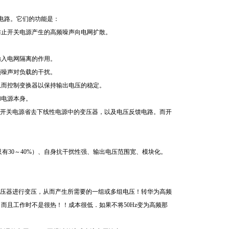
电路。它们的功能是：
防止开关电源产生的高频噪声向电网扩散。
输入电网隔离的作用。
频噪声对负载的干扰。
从而控制变换器以保持输出电压的稳定。
和电源本身。
开关电源省去下线性电源中的变压器，以及电压反馈电路。而开
只有30～40%）、自身抗干扰性强、输出电压范围宽、模块化。
压器进行变压，从而产生所需要的一组或多组电压！转华为高频
而且工作时不是很热！！成本很低．如果不将50Hz变为高频那