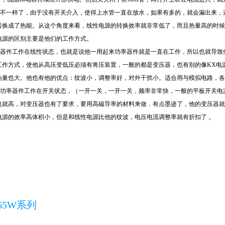
不一样了，由于没有开关介入，使得上水管一直在放水，如果有多的，就会漏出来，这
转换成了热能。从这个角度来看，线性电源的转换效率就非常低了，而且热量高的时候
电源的区别主要是他们的工作方式。
器件工作在线性状态，也就是说他一用起来功率器件就是一直在工作，所以也就导致他的
工作方式，使他从高压变低压必须有将压装置，一般的都是变压器，也有别的像KX电
热量也大。他也有他的优点：纹波小，调整率好，对外干扰小。适合用与模拟电路，各
功率器件工作在开关状态，（一开一关，一开一关，频率非常快，一般的平板开关电源频率在1
就高，对变压器也有了要求，要用高磁导率的材料来做．有点墨迹了，他的变压器就是一
关电源的效率高体积小，但是和线性电源比他的纹波，电压电流调整率就有折扣了 。
65W系列