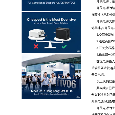
开关电源，是
开关电源的结
屏蔽技术已经非
开关电源大体
简单地说,开关电
1.交流电源
2.通过高频
3.开关变压
4.输出部分
交流电源输入
关管的要求就越高
开关电源。
以上说的就是
其实现在已经
例如TOP系列的
开关电源&线性
开关电源的主
打开下桥的Mos