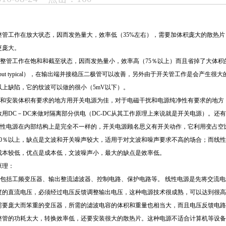
管工作在放大状态，因而发热量大，效率低（35%左右），需要加体积庞大的散热片
更庞大。
整管工作在饱和和截至状态，因而发热量小，效率高（75％以上）而且省掉了大体
5V output typical），在输出端并接稳压二极管可以改善，另外由于开关管工作是
以上缺陷，它的纹波可以做的很小（5mV以下）。
和安装体积有要求的地方用开关电源为佳，对于电磁干扰和电源纯净性有要求的地方
用DC－DC来做对隔离部分供电（DC-DC从其工作原理上来说就是开关电源）。
性电源在内部结构上是完全不一样的，开关电源顾名思义有开关动作，它利用变占空
90％以上，缺点是文波和开关噪声较大，适用于对文波和噪声要求不高的场合；而线
成本较低，优点是成本低，文波噪声小，最大的缺点是效率低。
原理：
包括工频变压器、输出整流滤波器、控制电路、保护电路等。 线性电源是先将交流
度的直流电压，必须经过电压反馈调整输出电压，这种电源技术很成熟，可以达到很高
需要庞大而笨重的变压器，所需的滤波电容的体积和重量也相当大，而且电压反馈电路
整管的功耗太大，转换效率低，还要安装很大的散热片。这种电源不适合计算机等设备