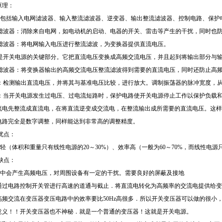
原理：
包括输入电网滤波器、输入整流滤波器、逆变器、输出整流滤波器、控制电路、保护
滤波器：消除来自电网，如电动机的启动、电器的开关、雷击等产生的干扰，同时也
滤波器：将电网输入电压进行整流滤波，为变换器提供直流电压。
是开关电源的关键部分。它把直流电压变换成高频交流电压，并且起到将输出部分与
滤波器：将变换器输出的高频交流电压整流滤波得到需要的直流电压，同时还防止高
：检测输出直流电压，并将其与基准电压比较，进行放大。调制振荡器的脉冲宽度，
：当开关电源发生过电压、过电流短路时，保护电路使开关电源停止工作以保护负载
流电先整流成直流电，在将直流逆变成交流电，在整流输出成所需要的直流电压。这样
电路完全是数字调整，同样能达到非常高的调整精度。
优点：
轻（体积和重量只有线性电源的20～30%）、效率高（一般为60～70%，而线性电源
缺点：
中会产生高频电压，对周围设备有一定的干扰。需要良好的屏蔽及接地
通过电路控制开关管进行高速的道通与截止．将直流电转化为高频率的交流电提供给变
频交流在变压器变压电路中的效率要比50Hz高很多．所以开关变压器可以做的很小，
意义！！开关变压器也不神秘．就是一个普通的变压器！这就是开关电源。