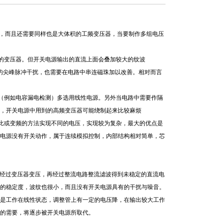
，而且还需要同样也是大体积的工频变压器，当要制作多组电压
积的变压器。但开关电源输出的直流上面会叠加较大的纹波
会产生很大的尖峰脉冲干扰，也需要在电路中串连磁珠加以改善。相对而言
（例如电容漏电检测）多选用线性电源。另外当电路中需要作隔
还有，开关电源中用到的高频变压器可能绕制起来比较麻烦
比或变频的方法实现不同的电压，实现较为复杂，最大的优点是
性电源没有开关动作，属于连续模拟控制，内部结构相对简单，芯
电经过变压器变压，再经过整流电路整流滤波得到未稳定的直流电
的稳定度，波纹也很小，而且没有开关电源具有的干扰与噪音。
是工作在线性状态，调整管上有一定的电压降，在输出较大工作
的需要，将逐步被开关电源所取代。