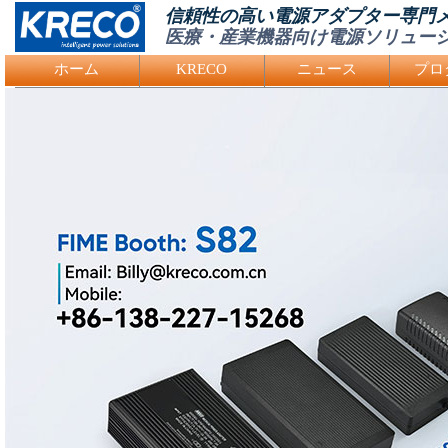
信頼性の高い電源アダプター専門
医療・産業機器向け電源ソリュー
Logo Picture
ホーム
KRECO
ニュース
プロ