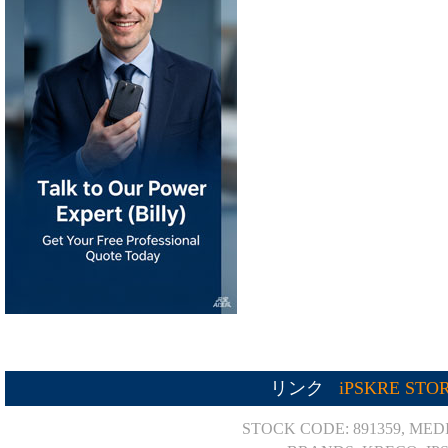
リンク
iPSKRE STO
STOCK CODE: 891359, MED
BRANDS: KRECO, IP
Powered by
Translate