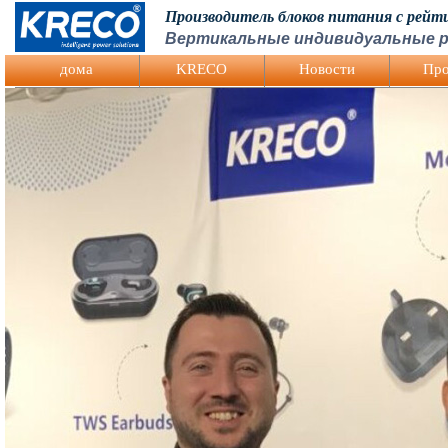
Производитель блоков питания с рей
Вертикальные индивидуальные р
Logo Picture
дома
KRECO
Hовости
Про