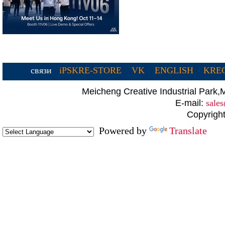
связи
iPSKRE-STORE
VK
ENGLISH
KREC
Meicheng Creative Industrial Par
E-mail:
sale
Copyright
Powered by
Translate