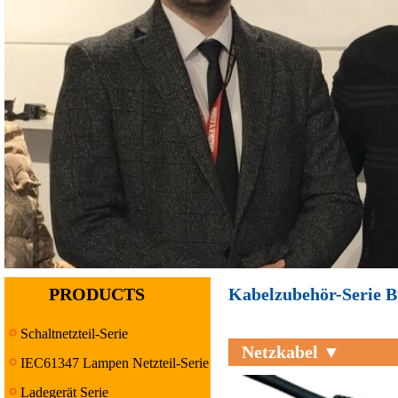
PRODUCTS
Kabelzubehör-Serie B
Schaltnetzteil-Serie
Netzkabel ▼
IEC61347 Lampen Netzteil-Serie
Ladegerät Serie