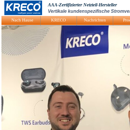
AAA-Zertifizierter Netzteil-Hersteller
Vertikale kundenspezifische Stromv
Logo Picture
Nach Hause
KRECO
Nachrichten
Pro