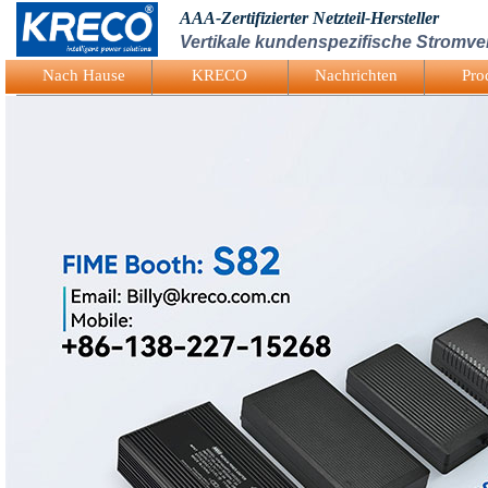
AAA-Zertifizierter Netzteil-Hersteller
Vertikale kundenspezifische Stromv
Logo Picture
Nach Hause
KRECO
Nachrichten
Pro