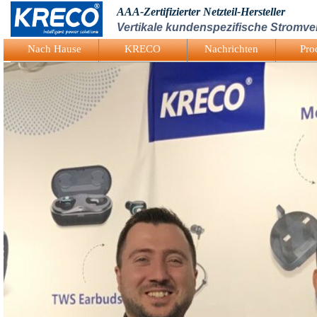
AAA-Zertifizierter Netzteil-Hersteller
Vertikale kundenspezifische Stromv
Logo Picture
Nach Hause
KRECO
Nachrichten
Pro