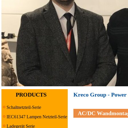
PRODUCTS
Kreco Group - Power 
Schaltnetzteil-Serie
AC/DC Wandmontage
IEC61347 Lampen Netzteil-Serie
Ladegerät Serie